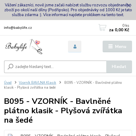
Vážení zákazníci, nově jsme začali nabízet službu rozvozu objednaného
zboží po okolí naší dílny (Podřipsko). Pro objednávky od 1000 Kč je tato
služba zdarma :). Více informací najdete proklikem na tento text.
0
ks
info@babylife.cz
za
0,00 Kč
Menu
Hledat
Úvod
Vzorník BAVLNA Klasik
B095 - VZORNÍK - Bavlněné plátno
klasik - Plyšová zvířátka na šedé
B095 - VZORNÍK - Bavlněné
plátno klasik - Plyšová zvířátka
na šedé