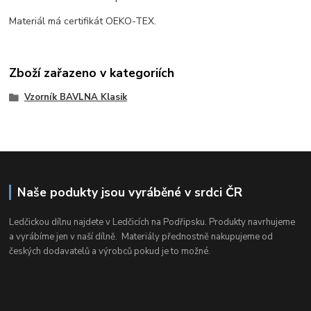
Materiál má certifikát
OEKO-TEX.
Zboží zařazeno v kategoriích
Vzorník BAVLNA Klasik
Naše podukty jsou vyráběné v srdci ČR
Ledčickou dílnu najdete v Ledčicích na Podřipsku. Produkty navrhujeme
a vyrábíme jen v naší dílně. Materiály přednostně nakupujeme od
českých dodavatelů a výrobců pokud je to možné.