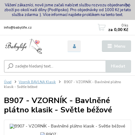
Vážení zákazníci, nově jsme začali nabízet službu rozvozu objednaného
zboží po okolí naší dílny (Podřipsko). Pro objednávky od 1000 Kč je tato
služba zdarma :). Více informací najdete proklikem na tento text.
0
ks
info@babylife.cz
za
0,00 Kč
Menu
Hledat
Úvod
Vzorník BAVLNA Klasik
B907 - VZORNÍK - Bavlněné plátno
klasik - Světle béžové
B907 - VZORNÍK - Bavlněné
plátno klasik - Světle béžové