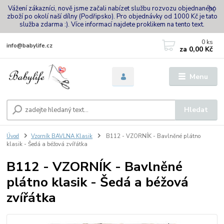
Vážení zákazníci, nově jsme začali nabízet službu rozvozu objednaného
zboží po okolí naší dílny (Podřipsko). Pro objednávky od 1000 Kč je tato
služba zdarma :). Více informací najdete proklikem na tento text.
0
ks
info@babylife.cz
za
0,00 Kč
Menu
Hledat
Úvod
Vzorník BAVLNA Klasik
B112 - VZORNÍK - Bavlněné plátno
klasik - Šedá a béžová zvířátka
B112 - VZORNÍK - Bavlněné
plátno klasik - Šedá a béžová
zvířátka