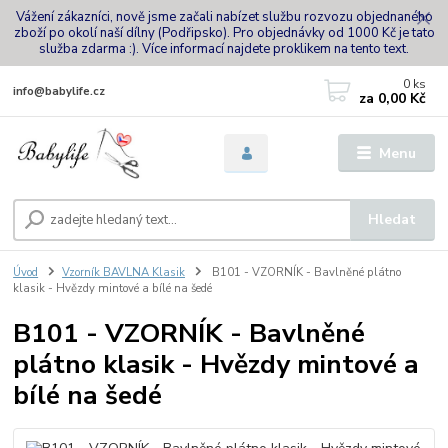
Vážení zákazníci, nově jsme začali nabízet službu rozvozu objednaného
zboží po okolí naší dílny (Podřipsko). Pro objednávky od 1000 Kč je tato
služba zdarma :). Více informací najdete proklikem na tento text.
0
ks
info@babylife.cz
za
0,00 Kč
Menu
Hledat
Úvod
Vzorník BAVLNA Klasik
B101 - VZORNÍK - Bavlněné plátno
klasik - Hvězdy mintové a bílé na šedé
B101 - VZORNÍK - Bavlněné
plátno klasik - Hvězdy mintové a
bílé na šedé