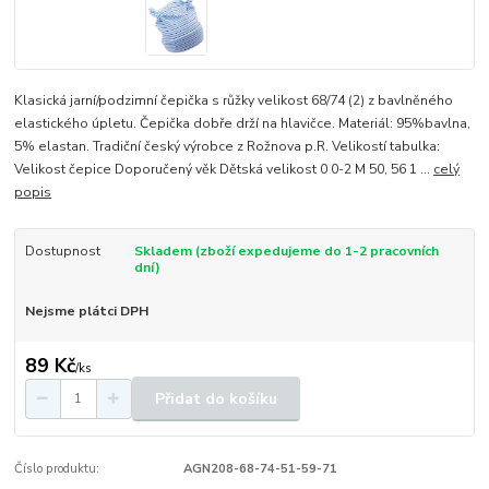
Klasická jarní/podzimní čepička s růžky velikost 68/74 (2) z bavlněného
elastického úpletu. Čepička dobře drží na hlavičce. Materiál: 95%bavlna,
5% elastan. Tradiční český výrobce z Rožnova p.R. Velikostí tabulka:
Velikost čepice Doporučený věk Dětská velikost 0 0-2 M 50, 56 1 ...
celý
popis
Dostupnost
Skladem (zboží expedujeme do 1-2 pracovních
dní)
Nejsme plátci DPH
89 Kč
/
ks
Přidat do košíku
Číslo produktu:
AGN208-68-74-51-59-71