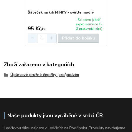
Šáteček na krk MINKY - světle modrý
Skladem (zboží
expedujeme do 1-
95 Kč
2 pracovních dní)
/
ks
Přidat do košíku
Zboží zařazeno v kategoriích
Úpletové pružné čepičky jaro/podzim
Naše podukty jsou vyráběné v srdci ČR
Ledčickou dílnu najdete v Ledčicích na Podřipsku. Produkty navrhujeme