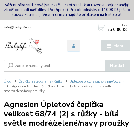
Vážení zákazníci, nově jsme začali nabízet službu rozvozu objednaného
zboží po okolí naší dílny (Podřipsko). Pro objednávky od 1000 Kč je tato
služba zdarma :). Více informací najdete proklikem na tento text.
0
ks
info@babylife.cz
za
0,00 Kč
Menu
Hledat
Úvod
Čepičky, šátečky a nákrčníky
Úpletové pružné čepičky jaro/podzim
Agnesion Úpletová čepička velikost 68/74 (2) s růžky - bílá světle
modré/zelené/navy proužky
Agnesion Úpletová čepička
velikost 68/74 (2) s růžky - bílá
světle modré/zelené/navy proužky