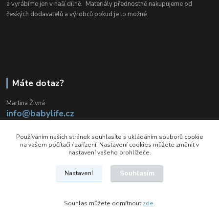
a vyrábíme jen v naší dílně. Materiály přednostně nakupujeme od
českých dodavatelů a výrobců pokud je to možné.
Máte dotaz?
Martina Živná
info@babylife.cz
Nonstop
Používáním našich stránek souhlasíte s ukládáním souborů cookie
info@babylife.cz
na vašem počítači / zařízení. Nastavení cookies můžete změnit v
nastavení vašeho prohlížeče.
Souhlasím
Nastavení
Souhlas můžete odmítnout
zde
.
Vytvořeno na
Eshop-rychle.cz