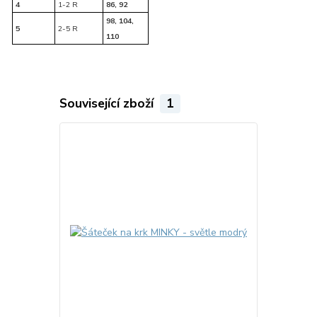
4
1-2 R
86, 92
98, 104,
5
2-5 R
110
Související zboží
1