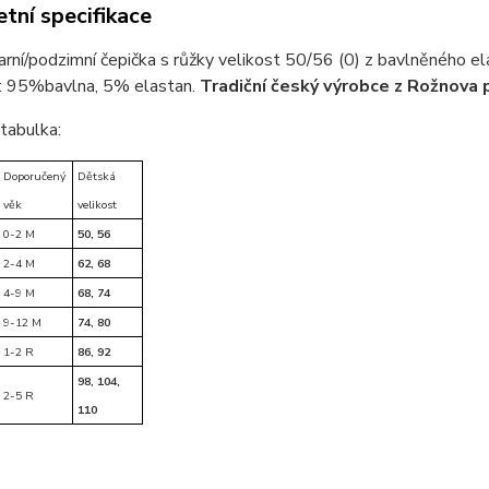
tní specifikace
jarní/podzimní čepička s růžky velikost 50/56 (0) z bavlněného el
: 95%bavlna, 5% elastan.
Tradiční český výrobce z Rožnova p
 tabulka:
Doporučený
Dětská
věk
velikost
0-2 M
50, 56
2-4 M
62, 68
4-9 M
68, 74
9-12 M
74, 80
1-2 R
86, 92
98, 104,
2-5 R
110