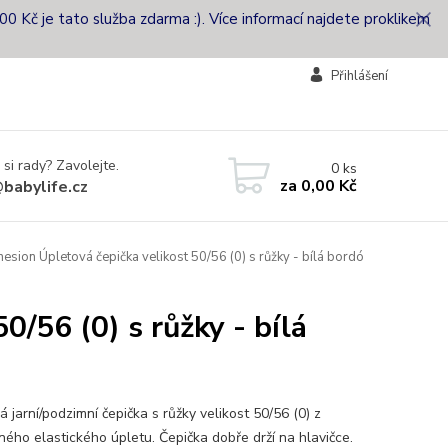
00 Kč je tato služba zdarma :). Více informací najdete proklikem
Přihlášení
 si rady? Zavolejte.
0
ks
za
0,00 Kč
babylife.cz
esion Úpletová čepička velikost 50/56 (0) s růžky - bílá bordó
0/56 (0) s růžky - bílá
á jarní/podzimní čepička s růžky velikost 50/56 (0) z
ného elastického úpletu. Čepička dobře drží na hlavičce.