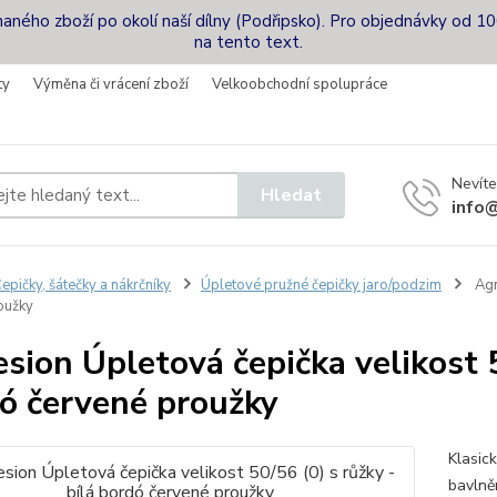
naného zboží po okolí naší dílny (Podřipsko). Pro objednávky od 10
na tento text.
ty
Výměna či vrácení zboží
Velkoobchodní spolupráce
Nevíte
Hledat
info@
epičky, šátečky a nákrčníky
Úpletové pružné čepičky jaro/podzim
Agn
oužky
sion Úpletová čepička velikost 5
ó červené proužky
Klasick
bavlně