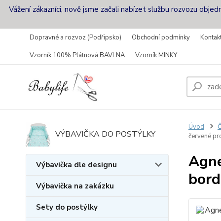
Vážení zákazníci, nově jsme začali nabízet službu rozvozu objed
Dopravné a rozvoz (Podřipsko)
Obchodní podmínky
Kontak
Vzorník 100% Plátnová BAVLNA
Vzorník MINKY
Úvod
Č
VÝBAVIČKA DO POSTÝLKY
červené pr
Agne
Výbavička dle designu
bord
Výbavička na zakázku
Sety do postýlky