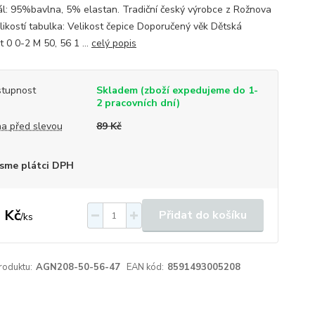
ál: 95%bavlna, 5% elastan. Tradiční český výrobce z Rožnova
elikostí tabulka: Velikost čepice Doporučený věk Dětská
t 0 0-2 M 50, 56 1 ...
celý popis
tupnost
Skladem (zboží expedujeme do 1-
2 pracovních dní)
a před slevou
89 Kč
sme plátci DPH
 Kč
Přidat do košíku
/
ks
roduktu:
AGN208-50-56-47
EAN kód:
8591493005208