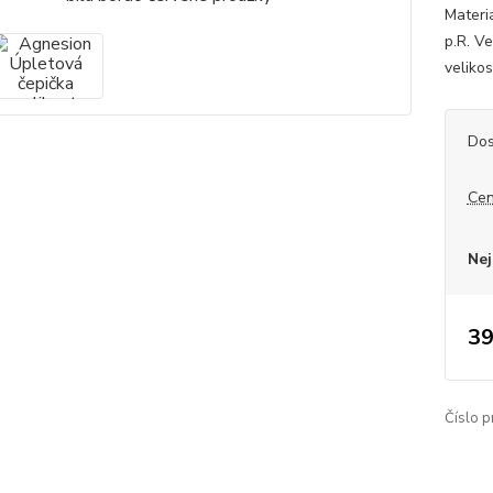
Materi
p.R. V
velikos
Dos
Cen
Nej
39
Číslo p