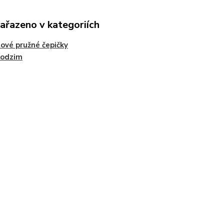
zařazeno v kategoriích
ové pružné čepičky
podzim