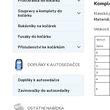
Prostěradla do kočárku
Komple
Soupravy a komplety do
Klasická 
kočárku
Materiál
Rukávníky na kočárek
Velikostí
Fusaky do kočárku
Velikost
čepice
Příslušenství ke kočárkům
0
1
DOPLŇKY K AUTOSEDAČCE
2
3
4
Doplňky k autosedačce
5
Zavinovačky do autosedačky
OSTATNÍ NABÍDKA