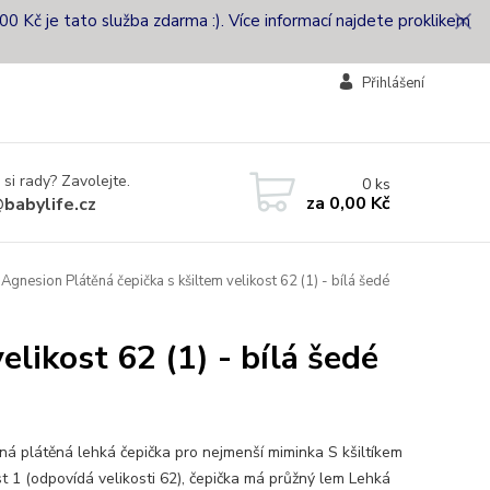
00 Kč je tato služba zdarma :). Více informací najdete proklikem
Přihlášení
 si rady? Zavolejte.
0
ks
za
0,00 Kč
babylife.cz
Agnesion Plátěná čepička s kšiltem velikost 62 (1) - bílá šedé
likost 62 (1) - bílá šedé
ná plátěná lehká čepička pro nejmenší miminka S kšiltíkem
st 1 (odpovídá velikosti 62), čepička má průžný lem Lehká