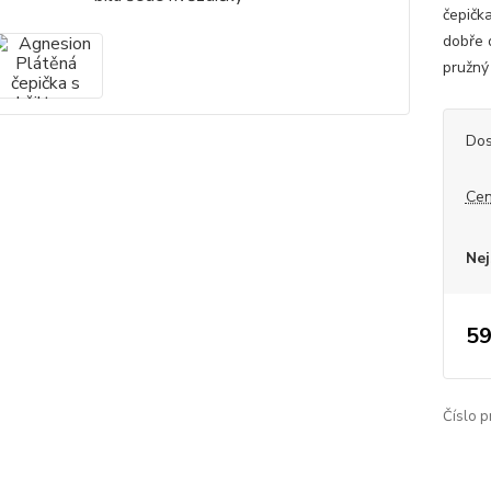
čepičk
dobře 
pružný
Dos
Cen
Nej
59
Číslo p