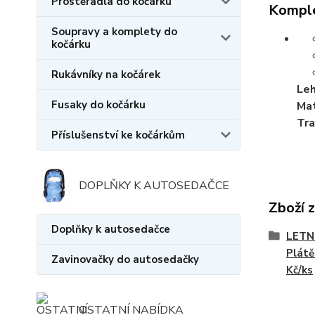
Prostěradla do kočárku
Komple
Soupravy a komplety do
kočárku
Rukávníky na kočárek
Leh
Fusaky do kočárku
Mat
Tra
Příslušenství ke kočárkům
DOPLŇKY K AUTOSEDAČCE
Zboží 
Doplňky k autosedačce
LETN
Plátě
Zavinovačky do autosedačky
Kč/ks
OSTATNÍ NABÍDKA