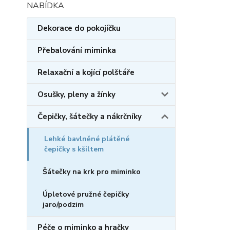
Dekorace do pokojíčku
Přebalování miminka
Relaxační a kojící polštáře
Osušky, pleny a žínky
Čepičky, šátečky a nákrčníky
Lehké bavlněné plátěné
čepičky s kšiltem
Šátečky na krk pro miminko
Úpletové pružné čepičky
jaro/podzim
Péče o miminko a hračky