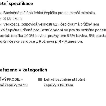
tní specifikace
Bavlněná plátěná lehká čepička pro nejmenší miminka
S kšiltíkem
Velikost 1 (odpovídá velikosti 62),
čepička má průžný lem
ká čepička určená pro letní období
od jara do brzkého podzim
eriál
: čepička 100% bavlna, pružný lem 95% bavlna, 5% elast
diční český výrobce z Rožnova p.R - Agnesion.
zařazeno v kategoriích
Í VÝPRODEJ -
Lehké bavlněné plátěné
né čepičky za 59
čepičky s kšiltem