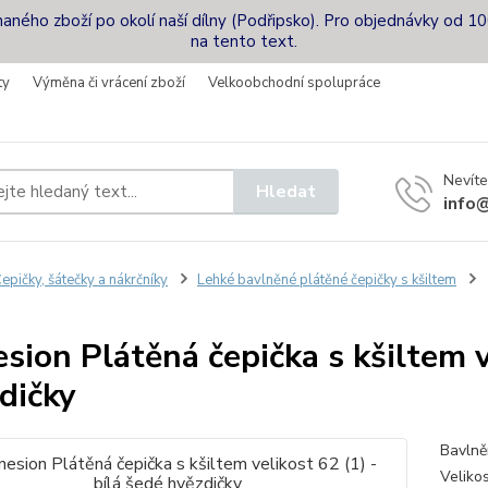
naného zboží po okolí naší dílny (Podřipsko). Pro objednávky od 10
na tento text.
ty
Výměna či vrácení zboží
Velkoobchodní spolupráce
Nevíte
Hledat
info@
epičky, šátečky a nákrčníky
Lehké bavlněné plátěné čepičky s kšiltem
sion Plátěná čepička s kšiltem ve
dičky
Bavlně
Veliko