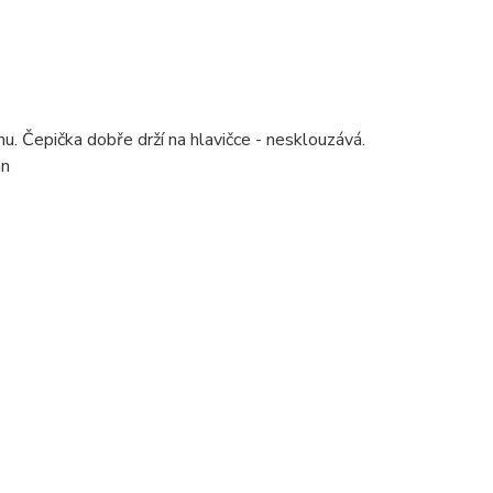
u. Čepička dobře drží na hlavičce - nesklouzává.
an