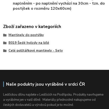
naplněním - po naplnění vychází na 30cm - tzn. do
postýlek o rozměru 120x60cm)
Zboží zařazeno v kategoriích
Mantinely do postýlky
B019 Šedé hvězdy na bílé
Celé polštářkové mantinely - Sety
Naše podukty jsou vyráběné v srdci ČR
Ledčickou dílnu najdete v Ledčicích na Podřipsku. Produkty navrhujeme
a vyrábíme jen v naší dílně. Materiály přednostně nakupujeme od
českých dodavatelů a výrobců pokud je to možné.