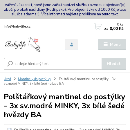
Vážení zákazníci, nově jsme začali nabízet službu rozvozu objednaného
zboží po okolí naší dílny (Podřipsko). Pro objednávky od 1000 Kč je tato
služba zdarma :). Více informací najdete proklikem na tento text.
0
ks
info@babylife.cz
za
0,00 Kč
Menu
Hledat
Úvod
Mantinely do postýlky
Polštářkový mantinel do postýlky - 3x
sv.modré MINKY, 3x bílé šedé hvězdy BA
Polštářkový mantinel do postýlky
- 3x sv.modré MINKY, 3x bílé šedé
hvězdy BA