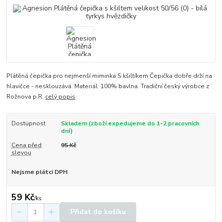
Plátěná čepička pro nejmenší miminka S kšiltíkem Čepička dobře drží na
hlavičce - nesklouzává. Materiál: 100% bavlna. Tradiční český výrobce z
Rožnova p.R.
celý popis
Dostupnost
Skladem (zboží expedujeme do 1-2 pracovních
dní)
Cena před
95 Kč
slevou
Nejsme plátci DPH
59 Kč
/
ks
Přidat do košíku