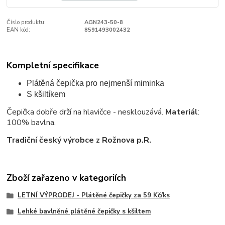
Číslo produktu:
AGN243-50-8
EAN kód:
8591493002432
Kompletní specifikace
Plátěná čepička pro nejmenší miminka
S kšiltíkem
Čepička dobře drží na hlavičce - nesklouzává.
Materiál
:
100% bavlna.
Tradiční český výrobce z Rožnova p.R.
Zboží zařazeno v kategoriích
LETNÍ VÝPRODEJ - Plátěné čepičky za 59 Kč/ks
Lehké bavlněné plátěné čepičky s kšiltem