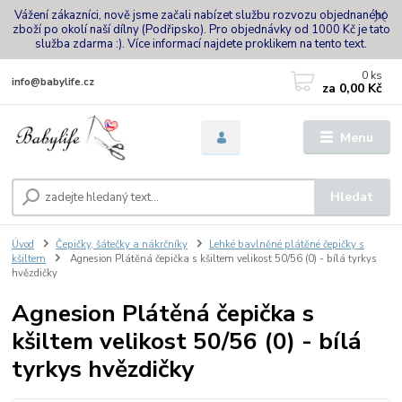
Vážení zákazníci, nově jsme začali nabízet službu rozvozu objednaného
zboží po okolí naší dílny (Podřipsko). Pro objednávky od 1000 Kč je tato
služba zdarma :). Více informací najdete proklikem na tento text.
0
ks
info@babylife.cz
za
0,00 Kč
Menu
Hledat
Úvod
Čepičky, šátečky a nákrčníky
Lehké bavlněné plátěné čepičky s
kšiltem
Agnesion Plátěná čepička s kšiltem velikost 50/56 (0) - bílá tyrkys
hvězdičky
Agnesion Plátěná čepička s
kšiltem velikost 50/56 (0) - bílá
tyrkys hvězdičky