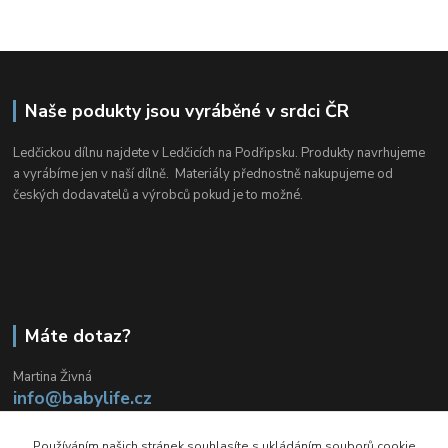
Naše podukty jsou vyráběné v srdci ČR
Ledčickou dílnu najdete v Ledčicích na Podřipsku. Produkty navrhujeme
a vyrábíme jen v naší dílně. Materiály přednostně nakupujeme od
českých dodavatelů a výrobců pokud je to možné.
Máte dotaz?
Martina Živná
info@babylife.cz
Nonstop
Používáním našich stránek souhlasíte s ukládáním souborů cookie